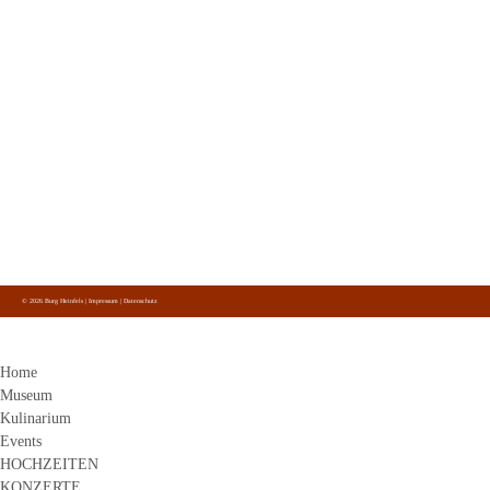
Kontakt
Burg Heinfels
Panzendorf 1
9919
Heinfels
+43 4842 51 0 26
info@burg-heinfels.com
info@gastro.burg-heinfels.com
Burg Heinfels
Folge uns
auf Facebook, Instagram und Youtube.
© 2026 Burg Heinfels |
Impressum
|
Datenschutz
Home
Museum
Kulinarium
Events
HOCHZEITEN
KONZERTE