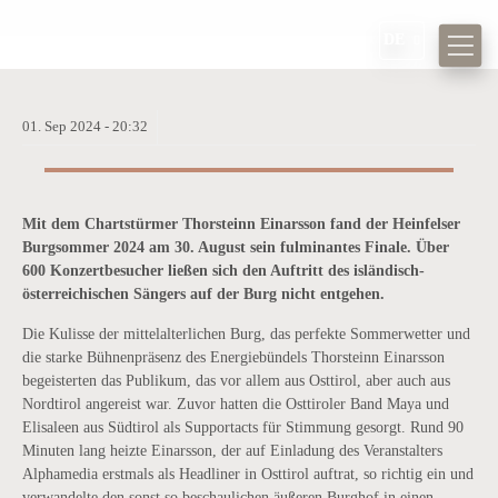
DE
01.
Sep
2024 -
20:32
BURG HEINFELS IM AUGUST 2024:
LEICHTE KLÄNGE UND GRANDIOSES
FINALE
Mit dem Chartstürmer Thorsteinn Einarsson fand der Heinfelser
Burgsommer 2024 am 30. August sein fulminantes Finale. Über
600 Konzertbesucher ließen sich den Auftritt des isländisch-
österreichischen Sängers auf der Burg nicht entgehen.
Die Kulisse der mittelalterlichen Burg, das perfekte Sommerwetter und
die starke Bühnenpräsenz des Energiebündels Thorsteinn Einarsson
begeisterten das Publikum, das vor allem aus Osttirol, aber auch aus
Nordtirol angereist war. Zuvor hatten die Osttiroler Band Maya und
Elisaleen aus Südtirol als Supportacts für Stimmung gesorgt. Rund 90
Minuten lang heizte Einarsson, der auf Einladung des Veranstalters
Alphamedia erstmals als Headliner in Osttirol auftrat, so richtig ein und
verwandelte den sonst so beschaulichen äußeren Burghof in einen