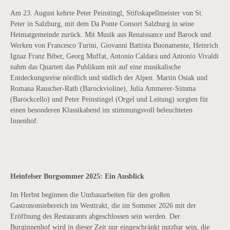
Am 23. August kehrte Peter Peinstingl, Stiftskapellmeister von St.
Peter in Salzburg, mit dem Da Ponte Consort Salzburg in seine
Heimatgemeinde zurück. Mit Musik aus Renaissance und Barock und
Werken von Francesco Turini, Giovanni Battista Buonamente, Heinrich
Ignaz Franz Biber, Georg Muffat, Antonio Caldara und Antonio Vivaldi
nahm das Quartett das Publikum mit auf eine musikalische
Entdeckungsreise nördlich und südlich der Alpen. Martin Osiak und
Romana Rauscher-Rath (Barockvioline), Julia Ammerer-Simma
(Barockcello) und Peter Peinstingel (Orgel und Leitung) sorgten für
einen besonderen Klassikabend im stimmungsvoll beleuchteten
Innenhof.
Heinfelser Burgsommer 2025: Ein Ausblick
Im Herbst beginnen die Umbauarbeiten für den großen
Gastronomiebereich im Westtrakt, die im Sommer 2026 mit der
Eröffnung des Restaurants abgeschlossen sein werden. Der
Burginnenhof wird in dieser Zeit nur eingeschränkt nutzbar sein, die