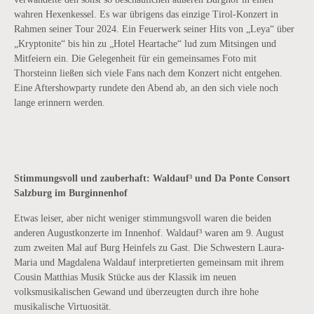
wahren Hexenkessel. Es war übrigens das einzige Tirol-Konzert in
Rahmen seiner Tour 2024. Ein Feuerwerk seiner Hits von „Leya“ über
„Kryptonite“ bis hin zu „Hotel Heartache“ lud zum Mitsingen und
Mitfeiern ein. Die Gelegenheit für ein gemeinsames Foto mit
Thorsteinn ließen sich viele Fans nach dem Konzert nicht entgehen.
Eine Aftershowparty rundete den Abend ab, an den sich viele noch
lange erinnern werden.
Stimmungsvoll und zauberhaft: Waldauf³ und Da Ponte Consort
Salzburg im Burginnenhof
Etwas leiser, aber nicht weniger stimmungsvoll waren die beiden
anderen Augustkonzerte im Innenhof. Waldauf³ waren am 9. August
zum zweiten Mal auf Burg Heinfels zu Gast. Die Schwestern Laura-
Maria und Magdalena Waldauf interpretierten gemeinsam mit ihrem
Cousin Matthias Musik Stücke aus der Klassik im neuen
volksmusikalischen Gewand und überzeugten durch ihre hohe
musikalische Virtuosität.