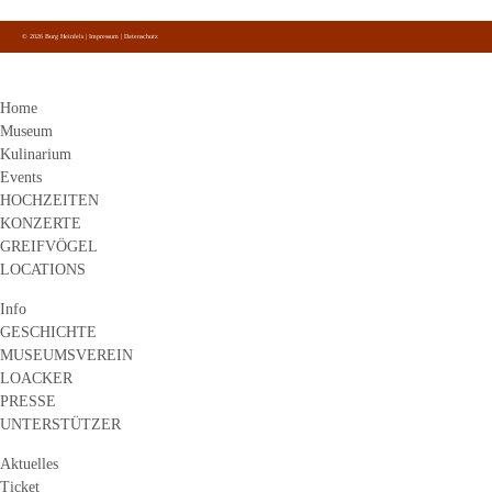
auf Facebook, Instagram und Youtube.
© 2026 Burg Heinfels |
Impressum
|
Datenschutz
Home
Museum
Kulinarium
Events
HOCHZEITEN
KONZERTE
GREIFVÖGEL
LOCATIONS
Info
GESCHICHTE
MUSEUMSVEREIN
LOACKER
PRESSE
UNTERSTÜTZER
Aktuelles
Ticket