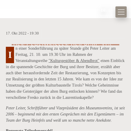
DE
17.
Okt
2022 -
19:30
DEN GEHEIMNISSEN DER BURG AUF
n einer Sonderführung zu später Stunde gibt Peter Leiter am
DER SPUR
I
Freitag, 21. 10. um 19.30 Uhr im Rahmen der
Veranstaltungsreihe
"Kulturgestöber & Abendbrot"
einen Einblick
in die spannende Geschichte der Burg und ihrer Besitzer, erzählt aber
auch über herausfordernde Zeit der Restaurierung, von Konzepten bis
zur Realisierung in den letzten 15 Jahren. Wie kam es von der Idee zur
Umsetzung der größten Kulturbaustelle Tirols? Welche Geheimnisse
haben die Geisterjäger der alten Burg entlocken können? Wie fand das
verschollene Fresko zurück in die Laurentiuskapelle?
Peter Leiter, Schriftführer und Vizepräsident des Museumsvereins, ist seit
2006 - beginnend mit den ersten Gesprächen mit den Eigentümern – im
Team der Burg Heinfels und weiß um so manche nette Anekdote.
Begrenzte Teilnehmerzahl!