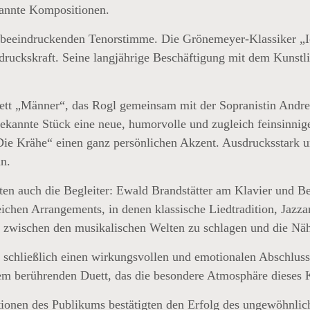
kannte Kompositionen.
r beeindruckenden Tenorstimme. Die Grönemeyer-Klassiker „I
usdruckskraft. Seine langjährige Beschäftigung mit dem Kunstl
t „Männer“, das Rogl gemeinsam mit der Sopranistin Andrea 
ekannte Stück eine neue, humorvolle und zugleich feinsinnige
„Die Krähe“ einen ganz persönlichen Akzent. Ausdrucksstark u
n.
rgten auch die Begleiter: Ewald Brandstätter am Klavier und B
ichen Arrangements, in denen klassische Liedtradition, Jaz
 zwischen den musikalischen Welten zu schlagen und die Nä
schließlich einen wirkungsvollen und emotionalen Abschluss
em berührenden Duett, das die besondere Atmosphäre dieses K
tionen des Publikums bestätigten den Erfolg des ungewöhnlic