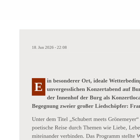
SCHUBERT TRIF
HISTORISCHER 
18.
Jun
2026 -
22:08
in besonderer Ort, ideale Wetterbedi
E
unvergesslichen Konzertabend auf Bur
der Innenhof der Burg als Konzertloc
Begegnung zweier großer Liedschöpfer: Fr
Unter dem Titel „Schubert meets Grönemeyer“ b
poetische Reise durch Themen wie Liebe, Leben
miteinander verbinden. Das Programm stellte 