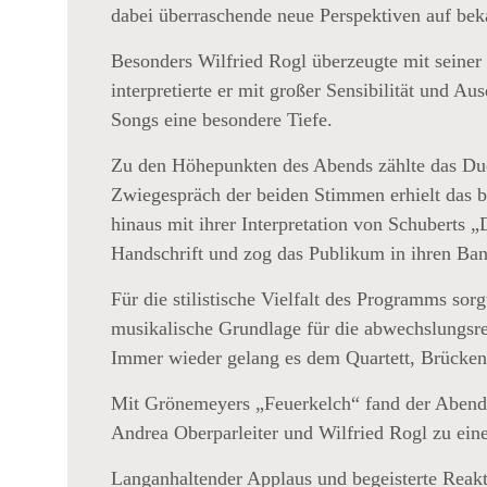
dabei überraschende neue Perspektiven auf be
Besonders Wilfried Rogl überzeugte mit seine
interpretierte er mit großer Sensibilität und A
Songs eine besondere Tiefe.
Zu den Höhepunkten des Abends zählte das Duet
Zwiegespräch der beiden Stimmen erhielt das b
hinaus mit ihrer Interpretation von Schuberts 
Handschrift und zog das Publikum in ihren Ban
Für die stilistische Vielfalt des Programms so
musikalische Grundlage für die abwechslungsre
Immer wieder gelang es dem Quartett, Brücken
Mit Grönemeyers „Feuerkelch“ fand der Abend 
T
Andrea Oberparleiter und Wilfried Rogl zu ein
YER
Langanhaltender Applaus und begeisterte Reak