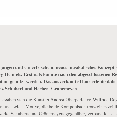
FT GRÖNEMEYER VOR
KULISSE
ngungen und ein erfrischend neues musikalisches Konzept 
g Heinfels. Erstmals konnte nach den abgeschlossenen R
ation genutzt werden. Das ausverkaufte Haus erlebte dab
anz Schubert und Herbert Grönemeyer.
egaben sich die Künstler Andrea Oberparleiter, Wilfried Rog
 und Leid – Motive, die beide Komponisten trotz eines zeitl
Werke Schuberts und Grönemeyers gegenüber, verband klassis