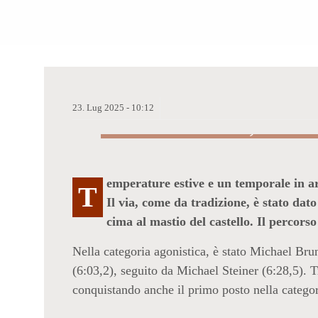
23.
Lug
2025 -
10:12
EMOZIONE, SUD
PRESTAZIONI AL
DELLA CORSA A
emperature estive e un temporale in arr
T
Il via, come da tradizione, è stato dat
cima al mastio del castello. Il percorso
Nella categoria agonistica, è stato Michael Bru
(6:03,2), seguito da Michael Steiner (6:28,5).
conquistando anche il primo posto nella catego