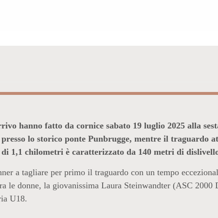
ORE E GRANDI
LA SESTA EDIZIONE
LLA TORRE
ivo hanno fatto da cornice sabato 19 luglio 2025 alla sesta
o presso lo storico ponte Punbrugge, mentre il traguardo at
 di 1,1 chilometri è caratterizzato da 140 metri di dislivel
nner a tagliare per primo il traguardo con un tempo ecceziona
 Tra le donne, la giovanissima Laura Steinwandter (ASC 2000 
ria U18.