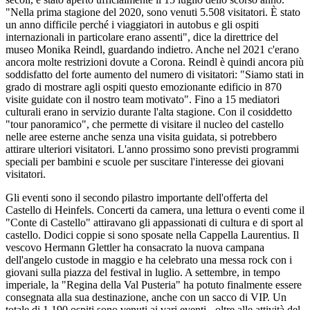
"Nella prima stagione del 2020, sono venuti 5.508 visitatori. È stato
un anno difficile perché i viaggiatori in autobus e gli ospiti
internazionali in particolare erano assenti", dice la direttrice del
museo Monika Reindl, guardando indietro. Anche nel 2021 c'erano
ancora molte restrizioni dovute a Corona. Reindl è quindi ancora più
soddisfatto del forte aumento del numero di visitatori: "Siamo stati in
grado di mostrare agli ospiti questo emozionante edificio in 870
visite guidate con il nostro team motivato". Fino a 15 mediatori
culturali erano in servizio durante l'alta stagione. Con il cosiddetto
"tour panoramico", che permette di visitare il nucleo del castello
nelle aree esterne anche senza una visita guidata, si potrebbero
attirare ulteriori visitatori. L'anno prossimo sono previsti programmi
speciali per bambini e scuole per suscitare l'interesse dei giovani
visitatori.
Gli eventi sono il secondo pilastro importante dell'offerta del
Castello di Heinfels. Concerti da camera, una lettura o eventi come il
"Conte di Castello" attiravano gli appassionati di cultura e di sport al
castello. Dodici coppie si sono sposate nella Cappella Laurentius. Il
vescovo Hermann Glettler ha consacrato la nuova campana
dell'angelo custode in maggio e ha celebrato una messa rock con i
giovani sulla piazza del festival in luglio. A settembre, in tempo
imperiale, la "Regina della Val Pusteria" ha potuto finalmente essere
consegnata alla sua destinazione, anche con un sacco di VIP. Un
totale di 1.190 ospiti sono venuti ai vari eventi - oltre alle attività del