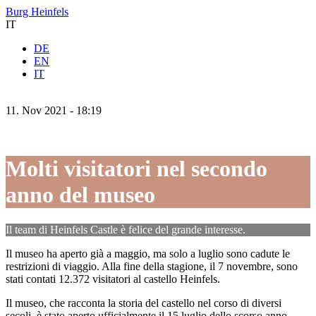
Burg Heinfels
IT
DE
EN
IT
11.
Nov
2021 -
18:19
Molti visitatori nel secondo
anno del museo
Il team di Heinfels Castle è felice del grande interesse.
Il museo ha aperto già a maggio, ma solo a luglio sono cadute le
restrizioni di viaggio. Alla fine della stagione, il 7 novembre, sono
stati contati 12.372 visitatori al castello Heinfels.
Il museo, che racconta la storia del castello nel corso di diversi
secoli, è stato aperto ufficialmente il 15 luglio dello scorso anno.