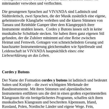
miteinander verwoben und verflochten.
Die gesungenen Sprachen auf VIVANDA sind Ladinisch und
Südtirolerisch, zwei Sprachen, die der Musik zusätzlich eine eigene,
geheimnisvolle Klangfarbe verleihen und die klaren Stimmen von
Tamara und Reinhilde Gamper über dem Klangteppich ihrer
Instrumente strahlen lassen. Cordes y Butons lassen sich in keine
musikalische Schublade stecken. Sie haben ihren ganz eigenen Stil
gefunden, der die Zuhörer mitnimmt auf eine Reise zwischen
Heimat und Fernweh. Getragen von schmeichelndem Gesang und
hauchzarter Instrumentierung gleichermaßen wie Spielfreude und
Leidenschaft ist VIVANDA hauptsächlich eines:
eine
Liebeserklärung an das Leben.
Cordes y Butons
Der Name der Formation
cordes y butons
ist ladinisch und bedeutet
Saiten und Knöpfe – die zwei wichtigsten Merkmale der
Bandinstrumente. Mit ihren Stimmen und alpenländischen
Instrumenten entführen uns die drei in einen großen experimentellen
Klangraum für ein breitgefächertes Programm, schaffen sich ihren
musikalischen Klangraum und beschreiten Alpenraum, Irland,
Russland, Polen, Nordische Länder und eigene Wege. Fein,