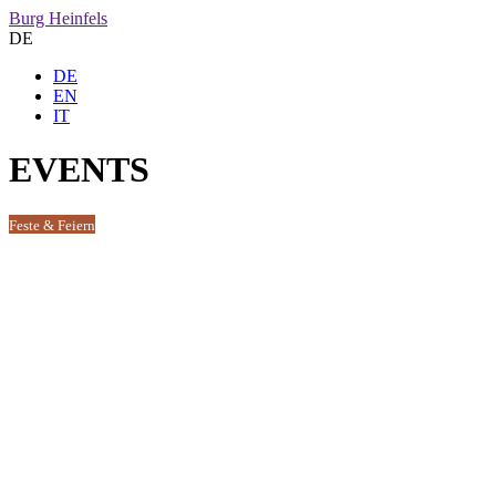
Burg Heinfels
DE
DE
EN
IT
EVENTS
Feste & Feiern