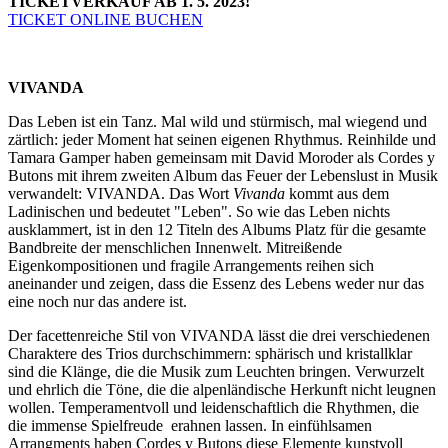
TICKETVERKAUF AB 1. 5. 2023!
TICKET ONLINE BUCHEN
VIVANDA
Das Leben ist ein Tanz. Mal wild und stürmisch, mal wiegend und
zärtlich: jeder Moment hat seinen eigenen Rhythmus. Reinhilde und
Tamara Gamper haben gemeinsam mit David Moroder als Cordes y
Butons mit ihrem zweiten Album das Feuer der Lebenslust in Musik
verwandelt: VIVANDA. Das Wort
Vivanda
kommt aus dem
Ladinischen und bedeutet "Leben". So wie das Leben nichts
ausklammert, ist in den 12 Titeln des Albums Platz für die gesamte
Bandbreite der menschlichen Innenwelt. Mitreißende
Eigenkompositionen und fragile Arrangements reihen sich
aneinander und zeigen, dass die Essenz des Lebens weder nur das
eine noch nur das andere ist.
Der facettenreiche Stil von VIVANDA lässt die drei verschiedenen
Charaktere des Trios durchschimmern: sphärisch und kristallklar
sind die Klänge, die die Musik zum Leuchten bringen. Verwurzelt
und ehrlich die Töne, die die alpenländische Herkunft nicht leugnen
wollen. Temperamentvoll und leidenschaftlich die Rhythmen, die
die immense Spielfreude erahnen lassen. In einfühlsamen
Arrangments haben Cordes y Butons diese Elemente kunstvoll