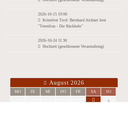
2026-10-15 19:00
Krimifest Tirol: Bernhard Aichner liest
"Totenfrau - Die Rückkehr"
2026-10-24 11:30
Hochzeit (geschlossene Veranstaltung)
August 2026
MO
DI
MI
DO
FR
SA
SO
2
3
4
5
6
7
9
info@burg-heinfels.com
10
11
12
13
14
15
16
+43 4842 51 0 26
info@gastro.burg-heinfels.com