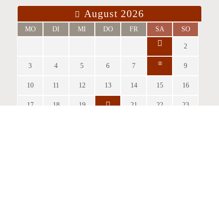
August 2026
MO
DI
MI
DO
FR
SA
SO
2
3
4
5
6
7
9
10
11
12
13
14
15
16
17
18
19
21
22
23
24
25
26
27
28
30
info@burg-heinfels.com
31
+43 4842 51 0 26
info@gastro.burg-heinfels.com
September 2026
MO
DI
MI
DO
FR
SA
SO
1
2
3
4
6