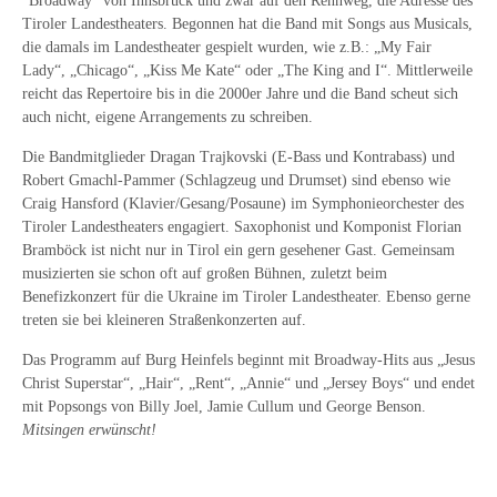
"Broadway" von Innsbruck und zwar auf den Rennweg, die Adresse des
Tiroler Landestheaters. Begonnen hat die Band mit Songs aus Musicals,
die damals im Landestheater gespielt wurden, wie z.B.: „My Fair
Lady“, „Chicago“, „Kiss Me Kate“ oder „The King and I“. Mittlerweile
reicht das Repertoire bis in die 2000er Jahre und die Band scheut sich
auch nicht, eigene Arrangements zu schreiben.
Die Bandmitglieder Dragan Trajkovski (E-Bass und Kontrabass) und
Robert Gmachl-Pammer (Schlagzeug und Drumset) sind ebenso wie
Craig Hansford (Klavier/Gesang/Posaune) im Symphonieorchester des
Tiroler Landestheaters engagiert. Saxophonist und Komponist Florian
Bramböck ist nicht nur in Tirol ein gern gesehener Gast. Gemeinsam
musizierten sie schon oft auf großen Bühnen, zuletzt beim
Benefizkonzert für die Ukraine im Tiroler Landestheater. Ebenso gerne
treten sie bei kleineren Straßenkonzerten auf.
Das Programm auf Burg Heinfels beginnt mit Broadway-Hits aus „Jesus
Christ Superstar“, „Hair“, „Rent“, „Annie“ und „Jersey Boys“ und endet
mit Popsongs von Billy Joel, Jamie Cullum und George Benson.
Mitsingen erwünscht!