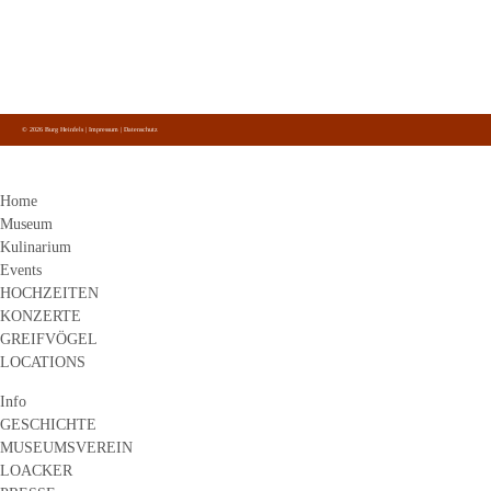
info@gastro.burg-heinfels.com
Burg Heinfels
Folge uns
auf Facebook, Instagram und Youtube.
© 2026 Burg Heinfels |
Impressum
|
Datenschutz
Home
Museum
Kulinarium
Events
HOCHZEITEN
KONZERTE
GREIFVÖGEL
LOCATIONS
Info
GESCHICHTE
MUSEUMSVEREIN
LOACKER