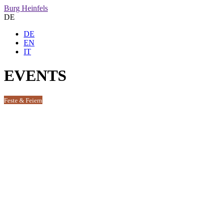
Burg Heinfels
DE
DE
EN
IT
EVENTS
Feste & Feiern