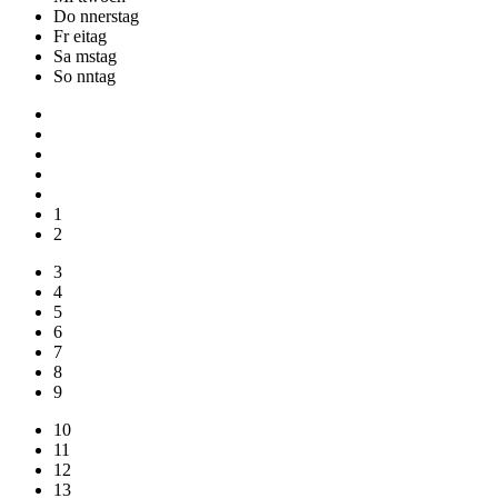
Do
nnerstag
Fr
eitag
Sa
mstag
So
nntag
1
2
3
4
5
6
7
8
9
10
11
12
13