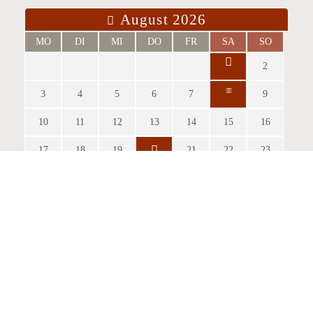
August 2026
MO
DI
MI
DO
FR
SA
SO
2
3
4
5
6
7
9
10
11
12
13
14
15
16
17
18
19
21
22
23
24
25
26
27
28
30
info@burg-heinfels.com
31
+43 4842 51 0 26
info@gastro.burg-heinfels.com
September 2026
MO
DI
MI
DO
FR
SA
SO
1
2
3
4
6