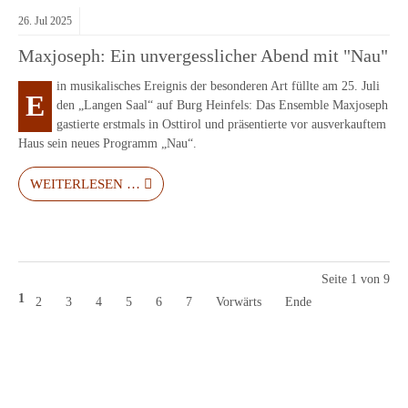
26.
Jul
2025
Maxjoseph: Ein unvergesslicher Abend mit "Nau"
in musikalisches Ereignis der besonderen Art füllte am 25. Juli
E
den „Langen Saal“ auf Burg Heinfels: Das Ensemble Maxjoseph
gastierte erstmals in Osttirol und präsentierte vor ausverkauftem
Haus sein neues Programm „Nau“.
WEITERLESEN …
Seite 1 von 9
1
2
3
4
5
6
7
Vorwärts
Ende