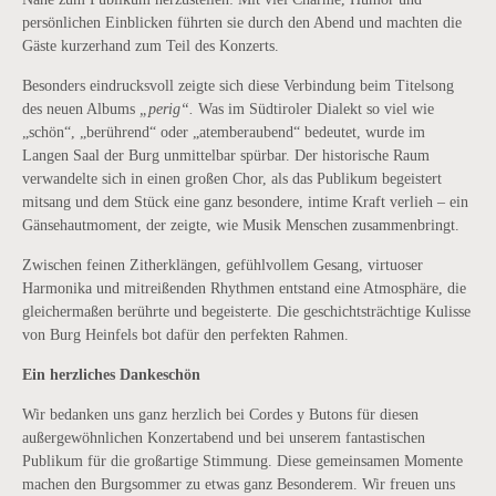
persönlichen Einblicken führten sie durch den Abend und machten die
Gäste kurzerhand zum Teil des Konzerts.
Besonders eindrucksvoll zeigte sich diese Verbindung beim Titelsong
des neuen Albums
„perig“.
Was im Südtiroler Dialekt so viel wie
„schön“, „berührend“ oder „atemberaubend“ bedeutet, wurde im
Langen Saal der Burg unmittelbar spürbar. Der historische Raum
verwandelte sich in einen großen Chor, als das Publikum begeistert
mitsang und dem Stück eine ganz besondere, intime Kraft verlieh – ein
Gänsehautmoment, der zeigte, wie Musik Menschen zusammenbringt.
Zwischen feinen Zitherklängen, gefühlvollem Gesang, virtuoser
Harmonika und mitreißenden Rhythmen entstand eine Atmosphäre, die
gleichermaßen berührte und begeisterte. Die geschichtsträchtige Kulisse
von Burg Heinfels bot dafür den perfekten Rahmen.
Ein herzliches Dankeschön
Wir bedanken uns ganz herzlich bei Cordes y Butons für diesen
außergewöhnlichen Konzertabend und bei unserem fantastischen
Publikum für die großartige Stimmung. Diese gemeinsamen Momente
machen den Burgsommer zu etwas ganz Besonderem. Wir freuen uns