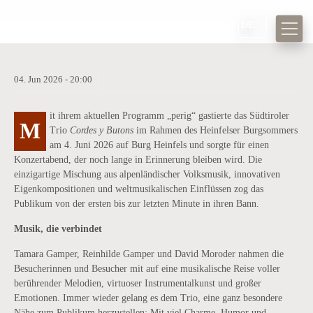
DE
CORDES Y BUTONS BEGEISTERTEN
04.
Jun
2026 -
20:00
MIT „PERIG“ AUF BURG HEINFELS
it ihrem aktuellen Programm „perig“ gastierte das Südtiroler
M
Trio
Cordes y Butons
im Rahmen des Heinfelser Burgsommers
am 4. Juni 2026 auf Burg Heinfels und sorgte für einen
Konzertabend, der noch lange in Erinnerung bleiben wird. Die
einzigartige Mischung aus alpenländischer Volksmusik, innovativen
Eigenkompositionen und weltmusikalischen Einflüssen zog das
Publikum von der ersten bis zur letzten Minute in ihren Bann.
Musik, die verbindet
Tamara Gamper, Reinhilde Gamper und David Moroder nahmen die
Besucherinnen und Besucher mit auf eine musikalische Reise voller
berührender Melodien, virtuoser Instrumentalkunst und großer
Emotionen. Immer wieder gelang es dem Trio, eine ganz besondere
Nähe zum Publikum herzustellen: Mit viel Charme, Humor und