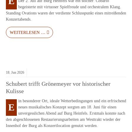
E
Der 2. Juli auf Burg Heinfels war ein solcher: Cobario
begeisterte mit virtuoser Spielfreude und orchestralem Klang.
Standing Ovations waren der verdiente Schlusspunkt eines mitreißenden
Konzertabends.
WEITERLESEN …
18.
Jun
2026
Schubert trifft Grönemeyer vor historischer
Kulisse
in besonderer Ort, ideale Wetterbedingungen und ein erfrischend
E
neues musikalisches Konzept sorgten am 18. Juni für einen
unvergesslichen Abend auf Burg Heinfels. Erstmals konnte nach
den abgeschlossenen Restaurierungsarbeiten am Westtrakt wieder der
Innenhof der Burg als Konzertlocation genutzt werden.