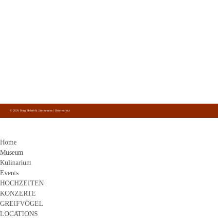
Burg Heinfels
Panzendorf 1
9919
Heinfels
+43 4842 51 0 26
info@burg-heinfels.com
info@gastro.burg-heinfels.com
Burg Heinfels
Folge uns
auf Facebook, Instagram und Youtube.
© 2026 Burg Heinfels |
Impressum
|
Datenschutz
Home
Museum
Kulinarium
Events
HOCHZEITEN
KONZERTE
GREIFVÖGEL
LOCATIONS