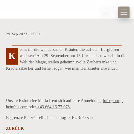
DE
29.
Sep
2023 -
15:00
HEXENKÜCHE AUF BURG HEINFELS -
KRÄUTERWORKSHOP FÜR KINDER
ennt ihr die wundersamen Kräuter, die auf dem Burgfelsen
K
VON 7 - 12
wachsen? Am 29. September um 15 Uhr tauchen wir ein in die
Welt der Magie, stellen geheimnisvolle Zaubertränke und
Kräutersalze her und lernen sogar, wie man Heilkräuter anwendet.
Unsere Kräuterfee Maria freut sich auf eure Anmeldung:
info@burg-
heinfels.com
oder
+43 664 16 77 078.
Begrenzte Plätze! Teilnahmebeitrag: 5 EUR/Person.
ZURÜCK