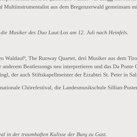
und Multiinstrumentalist aus dem Bregenzerwald gemeinsam m
ie Musiker des Duo Laut:Los am 12. Juli nach Heinfels.
nten Waldauf³, The Runway Quartet, drei Musiker aus dem Tir
anderem Beatlessongs neu interpretieren und das Da Ponte C
ngl, der auch Stiftskapellmeister der Erzabtei St. Peter in Sal
ernationale Chörefestival, die Landesmusikschule Sillian-Pus
val in der traumhaften Kulisse der Burg zu Gast.