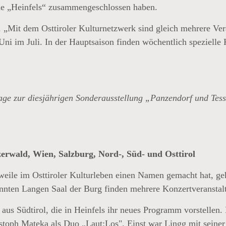
e „Heinfels“ zusammengeschlossen haben.
Mit dem Osttiroler Kulturnetzwerk sind gleich mehrere Veran
im Juli. In der Hauptsaison finden wöchentlich spezielle Ki
ssage zur diesjährigen Sonderausstellung „Panzendorf und Tes
erwald, Wien, Salzburg, Nord-, Süd- und Osttirol
eile im Osttiroler Kulturleben einen Namen gemacht hat, geht
nten Langen Saal der Burg finden mehrere Konzertveranstalt
s Südtirol, die in Heinfels ihr neues Programm vorstellen. 
ristoph Mateka als Duo „Laut:Los". Einst war Lingg mit se