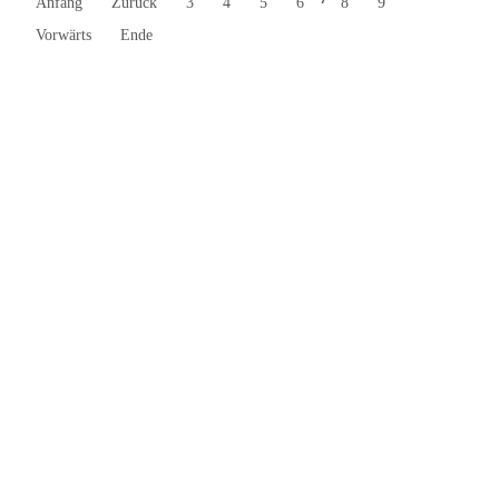
Anfang
Zurück
3
4
5
6
8
9
Vorwärts
Ende
Kontakt
Burg Heinfels
Panzendorf 1
9919
Heinfels
+43 4842 51 0 26
info@burg-heinfels.com