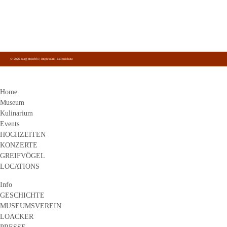
info@gastro.burg-heinfels.com
Burg Heinfels
Folge uns
auf Facebook, Instagram und Youtube.
© 2026 Burg Heinfels |
Impressum
|
Datenschutz
Home
Museum
Kulinarium
Events
HOCHZEITEN
KONZERTE
GREIFVÖGEL
LOCATIONS
Info
GESCHICHTE
MUSEUMSVEREIN
LOACKER