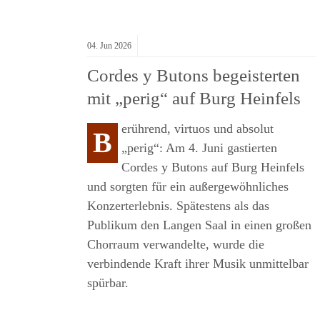
04.
Jun
2026
Cordes y Butons begeisterten
mit „perig“ auf Burg Heinfels
erührend, virtuos und absolut
B
R
„perig“: Am 4. Juni gastierten
Cordes y Butons auf Burg Heinfels
und sorgten für ein außergewöhnliches
OMISCHES
Konzerterlebnis. Spätestens als das
T
Publikum den Langen Saal in einen großen
Chorraum verwandelte, wurde die
verbindende Kraft ihrer Musik unmittelbar
spürbar.