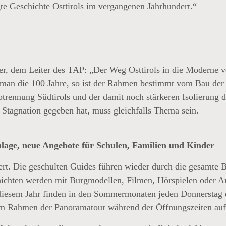
e Geschichte Osttirols im vergangenen Jahrhundert.“
er, dem Leiter des TAP: „Der Weg Osttirols in die Moderne v
et man die 100 Jahre, so ist der Rahmen bestimmt vom Bau de
btrennung Südtirols und der damit noch stärkeren Isolierung 
 Stagnation gegeben hat, muss gleichfalls Thema sein.
nlage, neue Angebote für Schulen, Familien und Kinder
ert. Die geschulten Guides führen wieder durch die gesamte
ichten werden mit Burgmodellen, Filmen, Hörspielen oder A
sem Jahr finden in den Sommermonaten jeden Donnerstag die
m Rahmen der Panoramatour während der Öffnungszeiten auf 