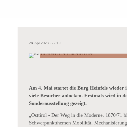
28.
Apr
2023 -
22:19
BURG HEINFELS
SONDERAUSSTE
KULTURPROGR
Am 4. Mai startet die Burg Heinfels wieder
viele Besucher anlocken. Erstmals wird in 
Sonderausstellung gezeigt.
Geburtstagsausflug:
„Zum ersten Mal
„Osttirol - Der Weg in die Moderne. 1870/71 b
zur Grenze am 15.
Schwerpunktthemen Mobilität, Mechanisierung 
April 1928“