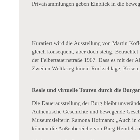
Privatsammlungen geben Einblick in die bewegt
(Fotograf
Unbekannt;
Sammlung Ulrike
Parisi – TAP)
Kuratiert wird die Ausstellung von Martin Kofl
gleich konsequent, aber doch stetig. Betracht
der Felbertauernstraße 1967. Dass es mit der A
Zweiten Weltkrieg hinein Rückschläge, Krisen,
Reale und virtuelle Touren durch die Burga
Die Dauerausstellung der Burg bleibt unveränd
Authentische Geschichte und bewegende Gesch
Museumsleiterin Ramona Hofmann: „Auch in die
Am 17. Juni
können die Außenbereiche von Burg Heinfels i
gastieren
verschiedene