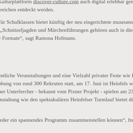
Kulturplattform
discover-culture.com
auch digital erlebbar ge
reichen entdeckt werden.
für Schulklassen bietet künftig der neu eingerichtete muse
n. „Schnitzeljagden und Märchenführungen gehören auch in d
ue Formate“, sagt Ramona Hofmann.
ntliche Veranstaltungen und eine Vielzahl privater Feste wie
ung von rund 300 Rekruten statt, am 17. Juni ist Heinfels wi
er Unterlercher - bekannt vom Pixner Projekt - spielen am 23
staltung wie den spektakulären Heinfelser Turmlauf bietet d
ieder ein spannendes Programm zusammenstellen können“, fr