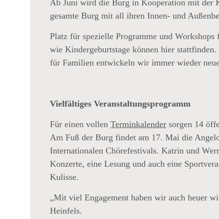
Ab Juni wird die Burg in Kooperation mit der 
Chöre im
Rahmen des
gesamte Burg mit all ihren Innen- und Außenbe
„Alta
Pusteria
Platz für spezielle Programme und Workshops 
Choir
wie Kindergeburtstage können hier stattfinde
Festivals“
für Familien entwickeln wir immer wieder ne
auf Burg
Heinfels.
Vielfältiges Veranstaltungsprogramm
T
Für einen vollen
Terminkalender
sorgen 14 öffe
Am Fuß der Burg findet am 17. Mai die Angelob
YER
Internationalen Chörefestivals. Katrin und Wern
Konzerte, eine Lesung und auch eine Sportveran
CHER
Kulisse.
„Mit viel Engagement haben wir auch heuer w
Heinfels.