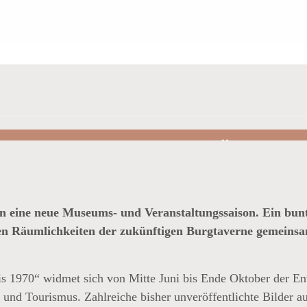
 ÖFFNET DIE PFORTEN:
LLUNG UND VIELFÄLTIGE
AMM
 in eine neue Museums- und Veranstaltungssaison. Ein bu
den Räumlichkeiten der zukünftigen Burgtaverne gemeins
is 1970“ widmet sich von Mitte Juni bis Ende Oktober der E
und Tourismus. Zahlreiche bisher unveröffentlichte Bilder 