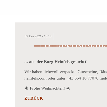
13.
Dez
2021 -
15:10
EIN BESONDER
...
... aus der Burg Heinfels gesucht?
NST
Wir haben liebevoll verpackte Gutscheine, Räu
heinfels.com
oder unter
+43 664 16 77078
meld
CHEN
🎄 Frohe Weihnachten! 🎄
E
ZURÜCK