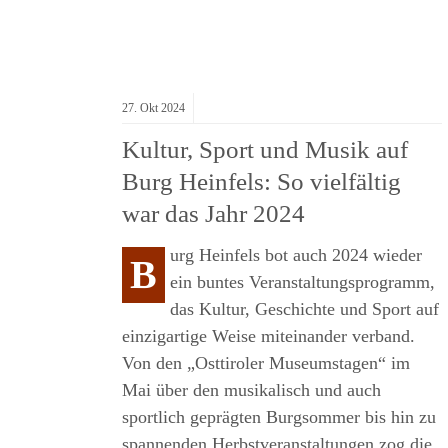
27.
Okt
2024
NG
Kultur, Sport und Musik auf
USSTELLUNG
Burg Heinfels: So vielfältig
DORF
war das Jahr 2024
ERG
urg Heinfels bot auch 2024 wieder
B
ein buntes Veranstaltungsprogramm,
D
das Kultur, Geschichte und Sport auf
einzigartige Weise miteinander verband.
Von den „Osttiroler Museumstagen“ im
Mai über den musikalisch und auch
sportlich geprägten Burgsommer bis hin zu
E
spannenden Herbstveranstaltungen zog die