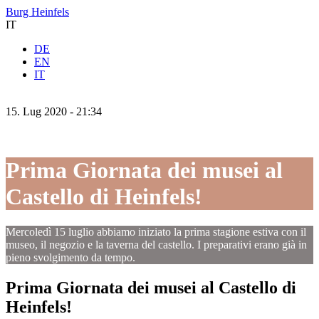
Burg Heinfels
IT
DE
EN
IT
15.
Lug
2020 -
21:34
Prima Giornata dei musei al
Castello di Heinfels!
Mercoledì 15 luglio abbiamo iniziato la prima stagione estiva con il
museo, il negozio e la taverna del castello. I preparativi erano già in
pieno svolgimento da tempo.
Prima Giornata dei musei al Castello di
Heinfels!