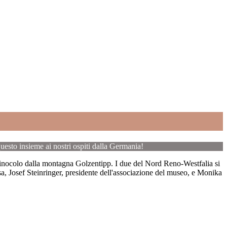
 questo insieme ai nostri ospiti dalla Germania!
inocolo dalla montagna Golzentipp. I due del Nord Reno-Westfalia si
sa, Josef Steinringer, presidente dell'associazione del museo, e Monika