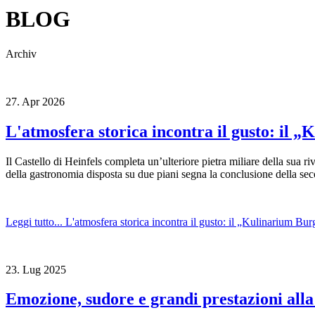
BLOG
Archiv
27.
Apr
2026
L'atmosfera storica incontra il gusto: il „
Il Castello di Heinfels completa un’ulteriore pietra miliare della sua r
della gastronomia disposta su due piani segna la conclusione della seco
Leggi tutto...
L'atmosfera storica incontra il gusto: il „Kulinarium Burg
23.
Lug
2025
Emozione, sudore e grandi prestazioni alla 