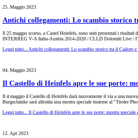
25.
Maggio
2023
Antichi collegamenti: Lo scambio storico tr
Il 25 maggio scorso, a Castel Heinfels, sono stati presentati i risulta
INTERREG V-A Italia-Austria 2014-2020 / CLLD Dolomiti Live / 
Leggi tutto...
Antichi collegamenti: Lo scambio storico tra il Cadore e 
04.
Maggio
2023
Il Castello di Heinfels apre le sue porte: 
Il 4 maggio il Castello di Heinfels darà nuovamente il via a una nuova 
Burgschänke sarà allestita una mostra speciale insieme al "Tiroler Ph
Leggi tutto...
Il Castello di Heinfels apre le sue porte: mostra special
12.
Apr
2023