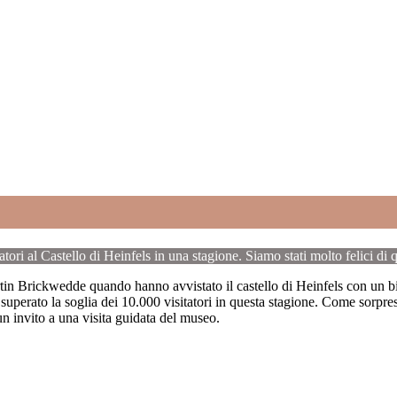
atori al Castello di Heinfels in una stagione. Siamo stati molto felici di
n Brickwedde quando hanno avvistato il castello di Heinfels con un b
superato la soglia dei 10.000 visitatori in questa stagione. Come sorpre
un invito a una visita guidata del museo.