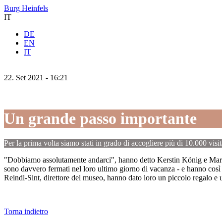
Burg Heinfels
IT
DE
EN
IT
22.
Set
2021 -
16:21
Un grande passo importante
Per la prima volta siamo stati in grado di accogliere più di 10.000 visit
"Dobbiamo assolutamente andarci", hanno detto Kerstin König e Marti
sono davvero fermati nel loro ultimo giorno di vacanza - e hanno così 
Reindl-Sint, direttore del museo, hanno dato loro un piccolo regalo e 
Torna indietro