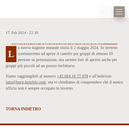
IT
17.
Feb
2024 -
22:39
ORARI DI APERTURA IN INVERNO
a nuova stagione museale inizia il 2 maggio 2024. In inverno
2023/24
L
continueremo ad aprire il castello per gruppi di almeno 10
persone su prenotazione, ma saremo lieti di aprirlo anche per
gruppi più piccoli ad un prezzo forfettario.
Siamo raggiungibili al numero
+43 664 16 77 078
e all'indirizzo
info@burg-heinfels.com
, ma vi chiediamo di comprendere che il nostro
ufficio non è sempre occupato in inverno.
TORNA INDIETRO