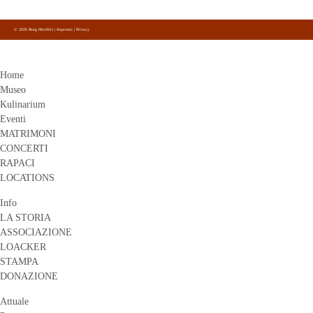
su Facebook, Instagram e Youtube.
© 2026 Burg Heinfels |
Impronta
|
Privacy
Home
Museo
Kulinarium
Eventi
MATRIMONI
CONCERTI
RAPACI
LOCATIONS
Info
LA STORIA
ASSOCIAZIONE
LOACKER
STAMPA
DONAZIONE
Attuale