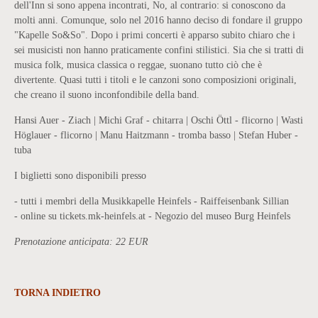
dell'Inn si sono appena incontrati, No, al contrario: si conoscono da
molti anni. Comunque, solo nel 2016 hanno deciso di fondare il gruppo
"Kapelle So&So". Dopo i primi concerti è apparso subito chiaro che i
sei musicisti non hanno praticamente confini stilistici. Sia che si tratti di
musica folk, musica classica o reggae, suonano tutto ciò che è
divertente. Quasi tutti i titoli e le canzoni sono composizioni originali,
che creano il suono inconfondibile della band.
Hansi Auer - Ziach | Michi Graf - chitarra | Oschi Öttl - flicorno | Wasti
Höglauer - flicorno | Manu Haitzmann - tromba basso | Stefan Huber -
tuba
I biglietti sono disponibili presso
- tutti i membri della Musikkapelle Heinfels - Raiffeisenbank Sillian
- online su tickets.mk-heinfels.at - Negozio del museo Burg Heinfels
Prenotazione anticipata: 22 EUR
TORNA INDIETRO