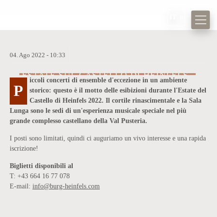
IT
04.
Ago
2022 -
10:33
ESTATE SUL CASTELLO DI HEINFELS
iccoli concerti di ensemble d'eccezione in un ambiente
CONCERTI IN UN AMBIENTE STORICO
P
storico: questo è il motto delle esibizioni durante l'Estate del
Castello di Heinfels 2022. Il cortile rinascimentale e la Sala
Lunga sono le sedi di un'esperienza musicale speciale nel più
grande complesso castellano della Val Pusteria.
I posti sono limitati, quindi ci auguriamo un vivo interesse e una rapida
iscrizione!
Biglietti disponibili al
T: +43 664 16 77 078
E-mail:
info@burg-heinfels.com