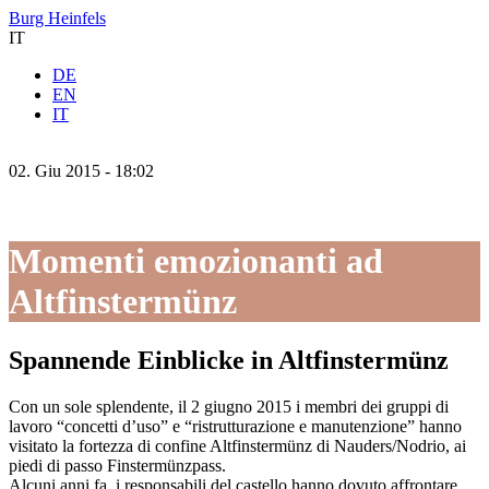
Burg Heinfels
IT
DE
EN
IT
02.
Giu
2015 -
18:02
Momenti emozionanti ad
Altfinstermünz
Spannende Einblicke in Altfinstermünz
Con un sole splendente, il 2 giugno 2015 i membri dei gruppi di
lavoro “concetti d’uso” e “ristrutturazione e manutenzione” hanno
visitato la fortezza di confine Altfinstermünz di Nauders/Nodrio, ai
piedi di passo Finstermünzpass.
Alcuni anni fa, i responsabili del castello hanno dovuto affrontare