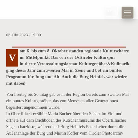
DE
06.
Okt
2023 -
19:00
KULTURGESTÖBER&KULINARIK:
KULTURABEND DER OFFENEN TÜR
om 6. bis zum 8. Oktober standen regionale Kulturschätze
V
AUF BURG HEINFELS
im Mittelpunkt. Das von der Osttiroler Kulturspur
initiierte Veranstaltungsformat Kulturgestöber&Kulinarik
ging dieses Jahr zum zweiten Mal in Szene und bot ein buntes
Programm für Jung und Alt. Auch die Burg Heinfels war wieder
mit dabei!
Von Freitag bis Sonntag gab es in der Region bereits zum zweiten Mal
ein buntes Kulturgestöber, das von Menschen aller Generationen
begeistert angenommen wurde.
In Obertilliach erzählte Maria Bucher über den Schatz im Fiol und
öffnete auf dem Dachboden des Kutschenmuseums die Obertilliacher
Sagenschatzkiste, während auf Burg Heinfels Peter Leiter durch die
Außenanlage der Burg und Martin Kofler vom Tiroler Photoarchiv