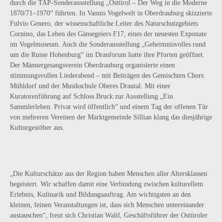
durch die TAP-Sonderausstellung „Osttirol – Der Weg in die Moderne
1870/71–1970“ führten. In Vannis Vogelwelt in Oberdrauburg skizzierte
Fulvio Genero, der wissenschaftliche Leiter des Naturschutzgebiets
Cornino, das Leben des Gänsegeiers F17, eines der neuesten Exponate
im Vogelmuseum. Auch die Sonderausstellung „Geheimnisvolles rund
um die Ruine Hohenburg“ im Drauforum hatte ihre Pforten geöffnet.
Der Männergesangsverein Oberdrauburg organisierte einen
stimmungsvollen Liederabend – mit Beiträgen des Gemischten Chors
Mühldorf und der Musikschule Oberes Drautal. Mit einer
Kuratorenführung auf Schloss Bruck zur Ausstellung „Ein
Sammlerleben. Privat wird öffentlich“ und einem Tag der offenen Tür
von mehreren Vereinen der Marktgemeinde Sillian klang das diesjährige
Kulturgestöber aus.
„Die Kulturschätze aus der Region haben Menschen aller Altersklassen
begeistert. Wir schaffen damit eine Verbindung zwischen kulturellem
Erlebnis, Kulinarik und Bildungsauftrag. Am wichtigsten an den
kleinen, feinen Veranstaltungen ist, dass sich Menschen untereinander
austauschen“, freut sich Christian Waltl, Geschäftsführer der Osttiroler