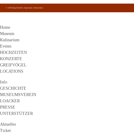
auf Facebook, Instagram und Youtube.
© 2026 Burg Heinfels |
Impressum
|
Datenschutz
Home
Museum
Kulinarium
Events
HOCHZEITEN
KONZERTE
GREIFVÖGEL
LOCATIONS
Info
GESCHICHTE
MUSEUMSVEREIN
LOACKER
PRESSE
UNTERSTÜTZER
Aktuelles
Ticket